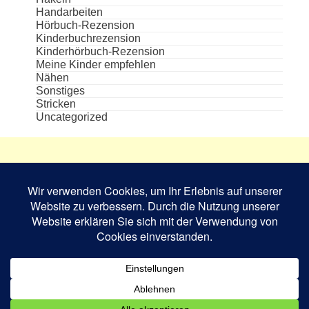
Handarbeiten
Hörbuch-Rezension
Kinderbuchrezension
Kinderhörbuch-Rezension
Meine Kinder empfehlen
Nähen
Sonstiges
Stricken
Uncategorized
Die aufgeführten Cover und Buchabbildungen
sind das Eigentum des jeweiligen Verlages bzw.
Schriftstellers und dienen nur zur
Veranschaulichung.
Book Rev Lite
powered by
WordPress