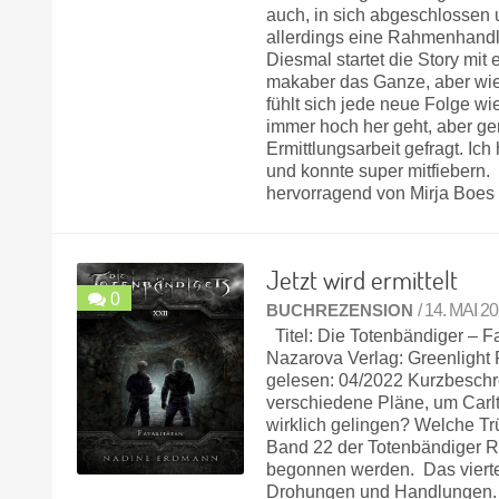
auch, in sich abgeschlossen 
allerdings eine Rahmen­handlu
Diesmal startet die Story mi
makaber das Ganze, aber wie
fühlt sich jede neue Folge w
immer hoch her geht, aber ge
Ermittlungs­arbeit gefragt. Ic
und konnte super mitfiebern
hervorragend von Mirja Boes
Jetzt wird ermittelt
0
BUCHREZENSION
/ 14. MAI 2
Titel: Die Totenbändiger – F
Nazarova Verlag: Greenlight
gelesen: 04/2022 Kurzbesch
verschiedene Pläne, um Carl
wirklich gelingen? Welche Tr
Band 22 der Totenbändiger Re
begonnen werden. Das vierte 
Drohungen und Handlungen. D