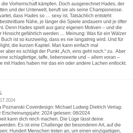
 die Vorherrschaft kämpfen. Doch ausgerechnet Hades, der
tten und der Unterwelt, beruft sie als seine Championesse.
wartet, dass Hades so … sexy ist. Tatsächlich entsteht
estreitbare Nähe, je länger die Spiele andauern und je öfter
cht. Denn Hades spielt aus ganz eigenen Motiven – und die
er Hinsicht gefährlich werden … Meinung: Was für ein Wälzer
Buch ist so kurzweilig, dass es nie langatmig wird. Und für
light, die kurzen Kapitel. Man kann einfach mal
r aber es schlägt der Punkt „Ach, eins geht noch.“ zu. Aber
eine schlagfertige, taffe, liebenswerte und – allem voran –
hte mit Hades haben mir das ein oder andere Lachen entlockt.
s
UST 2024
ula Poznanski Coverdesign: Michael Ludwig Dietrich Verlag:
r Erscheinungsjahr: 2024 gelesen: 08/2024
it kann dich reich machen. Die Lüge lässt deine
erden. Es ist eine Challenge der besonderen Art, auf die
ssen: Hundert Menschen treten an, um einen einzigartigen,