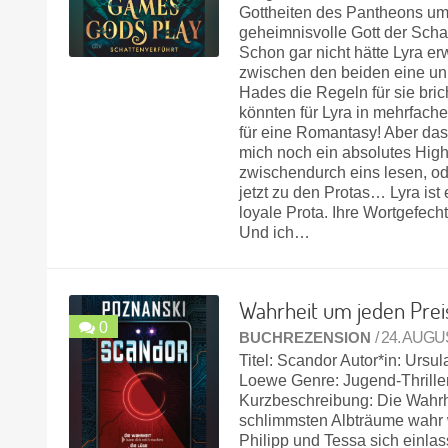
Gottheiten des Pantheons um
geheimnisvolle Gott der Scha
Schon gar nicht hätte Lyra er
zwischen den beiden eine unb
Hades die Regeln für sie bri
könnten für Lyra in mehrfach
für eine Romantasy! Aber das 
mich noch ein absolutes High
zwischendurch eins lesen, ode
jetzt zu den Protas… Lyra ist 
loyale Prota. Ihre Wortgefec
Und ich…
Wahrheit um jeden Prei
0
BUCHREZENSION
/ 24. AUG
Titel: Scandor Autor*in: Urs
Loewe Genre: Jugend-Thrille
Kurzbeschreibung: Die Wahrhe
schlimmsten Albträume wahr w
Philipp und Tessa sich einla