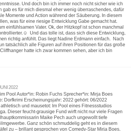
enntnisse. Und doch bin ich immer noch nicht sicher wie ich
n gab es für mich diesmal eher wenig überraschendes, dafür
le Momente und Action während der Säuberung. In diesem
fallen, was für eine riesige Entwicklung Gabe gemacht hat.
um einfühlsamen Vater. Ok, der Hitzkopf ist schon manchmal
ntrollierter.☺ Und das tolle ist, dass sich diese Entwicklung,
mmen richtig anfühlt. Das liegt Nadine Erdmann einfach. Nach
 tatsächlich alle Figuren auf ihren Positionen für das große
Cliffhanger hatte ich zwar kommen sehen, aber ich bin
 JUNI 2022
 im Pool Autor*in: Robin Fuchs Sprecher*in: Mirja Boes
e: Dorfkrimi Erscheinungsjahr: 2022 gehört: 06/2022
athletisch und mausetot: Im Pool eines Fitnessstudios
a. Dieser feucht-grausige Fund wirft nicht nur viele Fragen
alhauptkommissarin Maike Pech auch ungewollt tiefe
 Filmgewerbe. Ganz schön schmuddelig geht es in diesem
äfel zu – brillant gesprochen von Comedy-Star Mirja Boes.