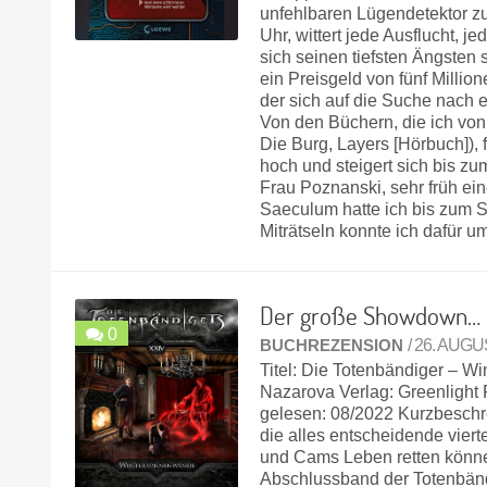
unfehlbaren Lügendetektor zu
Uhr, wittert jede Ausflucht, 
sich seinen tiefsten Ängsten 
ein Preisgeld von fünf Million
der sich auf die Suche nach
Von den Büchern, die ich vo
Die Burg, Layers [Hörbuch]),
hoch und steigert sich bis z
Frau Poznanski, sehr früh ei
Saeculum hatte ich bis zum S
Miträtseln konnte ich dafür 
Der große Showdown…
0
BUCHREZENSION
/ 26. AUG
Titel: Die Totenbändiger – 
Nazarova Verlag: Greenlight
gelesen: 08/2022 Kurzbeschr
die alles entscheidende vier
und Cams Leben retten können
Abschlussband der Totenbändi