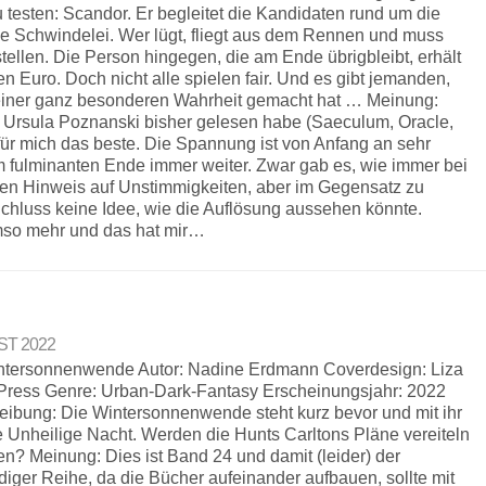
 testen: Scandor. Er begleitet die Kandidaten rund um die
jede Schwindelei. Wer lügt, fliegt aus dem Rennen und muss
stellen. Die Person hingegen, die am Ende übrigbleibt, erhält
en Euro. Doch nicht alle spielen fair. Und es gibt jemanden,
 einer ganz besonderen Wahrheit gemacht hat … Meinung:
n Ursula Poznanski bisher gelesen habe (Saeculum, Oracle,
 für mich das beste. Die Spannung ist von Anfang an sehr
um fulminanten Ende immer weiter. Zwar gab es, wie immer bei
nen Hinweis auf Unstimmigkeiten, aber im Gegensatz zu
chluss keine Idee, wie die Auflösung aussehen könnte.
umso mehr und das hat mir…
UST 2022
Wintersonnenwende Autor: Nadine Erdmann Coverdesign: Liza
 Press Genre: Urban-Dark-Fantasy Erscheinungsjahr: 2022
eibung: Die Wintersonnenwende steht kurz bevor und mit ihr
te Unheilige Nacht. Werden die Hunts Carltons Pläne vereiteln
? Meinung: Dies ist Band 24 und damit (leider) der
ger Reihe, da die Bücher aufeinander aufbauen, sollte mit