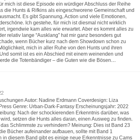
 mich ist diese Episode ein würdiger Abschluss der Reihe
as die Hunts & Rifkins als eingeschworene Gemeinschaft und
ausmacht. Es gibt Spannung, Action und viele Emotionen,
erschöne. Ich gestehe, für mich ist diesmal nicht wirklich
t, irgendwie kam alles wie erwartet. Aber es kommt alles zu
r relativ lange “Ausklang” hat mir ganz besonders gut
r schade, wenn Bücher kurz nach dem Showdown schon zu
 Möglichkeit, mich in aller Ruhe von den Hunts und ihren
Und somit ist es ein Abschied mit einem weinenden und
erde die Totenbändiger – die Guten wie die Bösen…
22
Täuschungen Autor: Nadine Erdmann Coverdesign: Liza
 Press Genre: Urban-Dark-Fantasy Erscheinungsjahr: 2022
eibung: Nach der schockierenden Erkenntnis darüber, was
 wird, setzen die Hunts alles daran, einen Ausweg zu finden.
 das Schlimmste zu verhindern? Meinung: Dies ist Band 23
die Bücher aufeinander aufbauen, sollte mit Band 1
 in diesem Band gibt es einige neue Erkenntnisse zu Cams