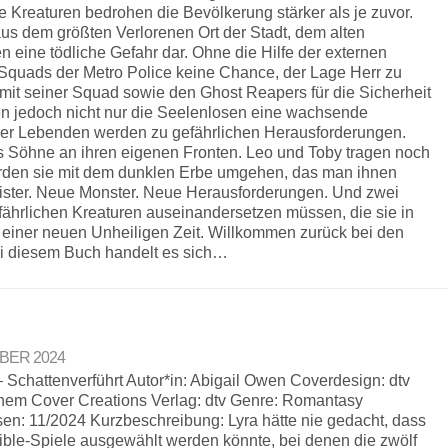
e Kreaturen bedrohen die Bevölkerung stärker als je zuvor.
us dem größten Verlorenen Ort der Stadt, dem alten
 eine tödliche Gefahr dar. Ohne die Hilfe der externen
 Squads der Metro Police keine Chance, der Lage Herr zu
mit seiner Squad sowie den Ghost Reapers für die Sicherheit
llen jedoch nicht nur die Seelenlosen eine wachsende
der Lebenden werden zu gefährlichen Herausforderungen.
s Söhne an ihren eigenen Fronten. Leo und Toby tragen noch
rden sie mit dem dunklen Erbe umgehen, das man ihnen
ster. Neue Monster. Neue Herausforderungen. Und zwei
efährlichen Kreaturen auseinandersetzen müssen, die sie in
 einer neuen Unheiligen Zeit. Willkommen zurück bei den
i diesem Buch handelt es sich…
MBER 2024
 Schattenverführt Autor*in: Abigail Owen Coverdesign: dtv
hem Cover Creations Verlag: dtv Genre: Romantasy
en: 11/2024 Kurzbeschreibung: Lyra hätte nie gedacht, dass
cible-Spiele ausgewählt werden könnte, bei denen die zwölf