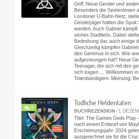
Griff. Neue Geister und ander
Besonders die Seelenlosen a
Londoner U-Bahn-Netz, stellen
Geisterjäger hätten die Spuk
werden. Auch Gabriel kämpft 
seines Stadtteils. Dabei ste
Bedrohung dar, auch einige 
Gleichzeitig kämpfen Gabriel
den Geminus in sich. Wie we
aufgezwungen hat? Neue Gei
Teenager, die sich mit den g
sich tragen … Willkommen in
Totenbändigern. Meinung: Be
Tödliche Heldentaten
0
BUCHREZENSION
/ 1. DEZE
Titel: The Games Gods Play –
nach einem Entwurf von May
Erscheinungsjahr: 2024 geles
ausgerechnet sie für die Cru