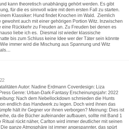
und kann theoretisch unabhängig gehört werden. Es gibt
ng, für die es sinnvoll wäre mit dem ersten Fall zu starten.
t einem Klassiker: Hund findet Knochen im Wald. Ziemlich
 gewohnt auch mit einer gehörigen Portion Witz. Inzwischen
ie eine Rückkehr zu Freuden an. Zu Freuden bei denen es
nauso liebe ich es. Diesmal ist wieder klassische
h hatte bis zum Schluss keine Idee wer der Täter sein könnte
. Wie immer wird die Mischung aus Spannung und Witz
 als…
022
atalitäten Autor: Nadine Erdmann Coverdesign: Liza
 Press Genre: Urban-Dark-Fantasy Erscheinungsjahr: 2022
reibung: Nach dem Nebellockdown schmieden die Hunts
ton endlich das Handwerk zu legen. Doch wird ihnen das
ümpfe hält ihr Gegner vor ihnen verborgen? Meinung: Dies ist
ihe, da die Bücher aufeinander aufbauen, sollte mit Band 1
Ritual rückt näher, Carlton wird immer deutlicher mit seinen
ie ganze Atmosphäre ist immer angespannter, das spürt