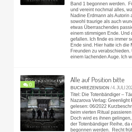
Band 1 begonnen werden. Für
und vereint nochmal alles, w
Nadine Erdmann als Autorin 
sowohl traurige als auch wund
etwas Überraschendes passier
einem stimmigen Ende. Und de
gefallen. Ich finde es imme
Ende sind. Hier hatte ich die
Freunden zu verabschieden. 
einem lachenden Auge. Ich w
Alle auf Position bitte
0
BUCHREZENSION
/ 4. JULI 20
Titel: Die Totenbändiger – 
Nazarova Verlag: Greenlight
gelesen: 06/2022 Kurzbeschr
beim vierten Ritual passieren
Doch wird es ihnen gelingen,
der Totenbändiger Reihe, da 
begonnen werden. Recht früh