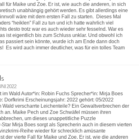
all für Maike und Zoe. Er ist, wie auch die anderen, in sich
etisch unabhängig gehört werden. Es gibt allerdings eine
innvoll wäre mit dem ersten Fall zu starten. Dieses Mal
ers “heiklen” Fall zu tun und ich hatte wahrlich viel
ts desto trotz war es auch wieder sehr fesselnd. War es
s ist eigentlich bis zum Schluss unklar. Und obwohl ich
was passiert sein könnte, wurde ich am Ende dann doch
es! Es wird auch immer deutlicher, was für ein tolles Team
ls
JUNI 2022
t im Wald Autor*in: Robin Fuchs Sprecher*in: Mirja Boes
e: Dorfkrimi Erscheinungsjahr: 2022 gehört: 05/2022
 Wald verscharrte Leichenteile? Ein Gewaltverbrechen der
sich an. Maike Pech und Zoe Schwäfel müssen ihren
bbrechen, um dieses unappetitliche Puzzle
ar Mirja Boes sorgt als Sprecherin auch in diesem vierten
inzkrimi-Reihe wieder für schrecklich amüsante
t der vierte Fall für Maike und Zoe. Er ist, wie die anderen