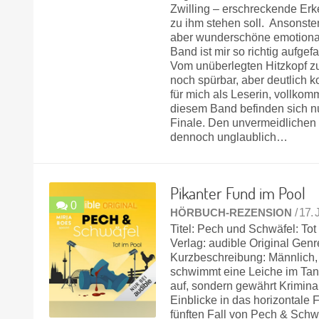
Zwilling – erschreckende Erk
zu ihm stehen soll. Ansonste
aber wunderschöne emotiona
Band ist mir so richtig auf­ge
Vom unüberlegten Hitz­kopf z
noch spürbar, aber deutlich ko
für mich als Leserin, voll­ko
diesem Band befinden sich nun
Finale. Den unvermeidlichen 
dennoch unglaublich…
Pikanter Fund im Pool
0
HÖRBUCH-REZENSION
/ 17.
Titel: Pech und Schwäfel: Tot
Verlag: audible Original Genr
Kurzbeschreibung: Männlich, 
schwimmt eine Leiche im Tang
auf, sondern gewährt Krimin
Einblicke in das horizontale
fünften Fall von Pech & Schw