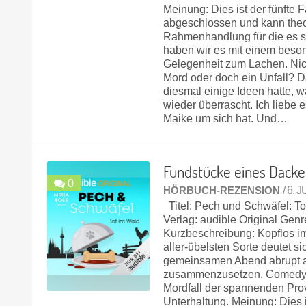
Meinung: Dies ist der fünfte F
abgeschlossen und kann theor
Rahmen­handlung für die es s
haben wir es mit einem besond
Gelegenheit zum Lachen. Nich
Mord oder doch ein Unfall? Da
diesmal einige Ideen hatte, 
wieder überrascht. Ich liebe 
Maike um sich hat. Und…
Fundstücke eines Dacke
0
HÖRBUCH-REZENSION
/ 6. 
Titel: Pech und Schwäfel: To
Verlag: audible Original Genr
Kurzbeschreibung: Kopflos im
aller-übelsten Sorte deutet 
gemeinsamen Abend abrupt a
zusammenzusetzen. Comedy-St
Mordfall der spannenden Prov
Unterhaltung. Meinung: Dies is