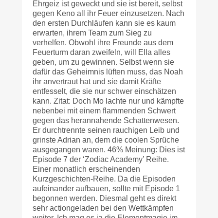
Ehrgeiz ist geweckt und sie ist bereit, selbst
gegen Keno all ihr Feuer einzusetzen. Nach
den ersten Durchläufen kann sie es kaum
erwarten, ihrem Team zum Sieg zu
verhelfen. Obwohl ihre Freunde aus dem
Feuerturm daran zweifeln, will Ella alles
geben, um zu gewinnen. Selbst wenn sie
dafür das Geheimnis lüften muss, das Noah
ihr anvertraut hat und sie damit Kräfte
entfesselt, die sie nur schwer einschätzen
kann. Zitat: Doch Mo lachte nur und kämpfte
nebenbei mit einem flammenden Schwert
gegen das herannahende Schattenwesen.
Er durchtrennte seinen rauchigen Leib und
grinste Adrian an, dem die coolen Sprüche
ausgegangen waren. 46% Meinung: Dies ist
Episode 7 der ‘Zodiac Academy’ Reihe.
Einer monatlich erscheinenden
Kurzgeschichten-Reihe. Da die Episoden
aufeinander aufbauen, sollte mit Episode 1
begonnen werden. Diesmal geht es direkt
sehr actiongeladen bei den Wettkämpfen
weiter. Ich mag es ja die Elementmagie im