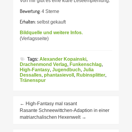
Von mir gibt es eine klare Leseempfehlung.
Bewertung:
4 Sterne
Erhalten:
selbst gekauft
Bildquelle und weitere Infos.
(Verlagsseite)
Tags:
Alexander Kopainski
,
Drachenmond Verlag
,
Funkenschlag
,
High-Fantasy
,
Jugendbuch
,
Julia
Dessalles
,
phantasievoll
,
Rubinsplitter
,
Tränenspur
←
High-Fantasy mal rasant
Rasante Schneewittchen-Adaption in einer
matriarchalischen Hexenwelt
→