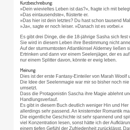
Kurzbeschreibung:
»Dein wievieltes Leben ist das?«, fragte ich mit bele
»Das eintausendste«, flüsterte er.
»Das hier ist dein letztes? Du hast schon tausend Ma
»Ja«, sagte er noch leiser. »Danach ist es vorbei.«
Es gibt drei Dinge, die die 18-jährige Sasha sich fes
Sie wird in diesem Leben ihre Bestimmung nicht anne
Auf der sturmumtosten Atlantikinsel Alderney ließen s
Ertrinken und dann vor einem Seelenjäger, der es au
nur einem Splitter davon, könnte er ewig leben.
Meinung:
Dies ist der erste Fantasy-Einteiler von Marah Woolf
Die Idee der Seelenmagie war mir so bisher noch ni
umsetzt.
Dass die Protagonistin Sascha ihre Magie ablehnt und
Handlungsverlauf.
Es gibt in diesem Buch deutlich weniger Hin und Her 
allerdings sehr passend. An knisternder Romantik man
Die eigentliche Geschichte ist sehr spannend und spi
viel Konzentration lesen, sonst hätte ich der Aufklär
einem tiefen Gefühl der Zufriedenheit zurücklässt. D