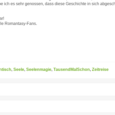
ich es sehr genossen, dass diese Geschichte in sich abgeschl
ar!
alle Romantasy-Fans.
ntisch
,
Seele
,
Seelenmagie
,
TausendMalSchon
,
Zeitreise