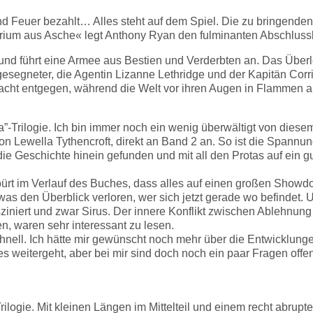
nd Feuer bezahlt… Alles steht auf dem Spiel. Die zu bringenden
rium aus Asche« legt Anthony Ryan den fulminanten Abschlussb
 und führt eine Armee aus Bestien und Verderbten an. Das Über
gesegneter, die Agentin Lizanne Lethridge und der Kapitän Cor
 Macht entgegen, während die Welt vor ihren Augen in Flammen a
”-Trilogie. Ich bin immer noch ein wenig überwältigt von diese
 Lewella Tythencroft, direkt an Band 2 an. So ist die Spannung
ie Geschichte hinein gefunden und mit all den Protas auf ein gut
pürt im Verlauf des Buches, dass alles auf einen großen Showdo
as den Überblick verloren, wer sich jetzt gerade wo befindet. U
sziniert und zwar Sirus. Der innere Konflikt zwischen Ableh
, waren sehr interessant zu lesen.
ell. Ich hätte mir gewünscht noch mehr über die Entwicklun
es weitergeht, aber bei mir sind doch noch ein paar Fragen offe
rilogie. Mit kleinen Längen im Mittelteil und einem recht abrupt