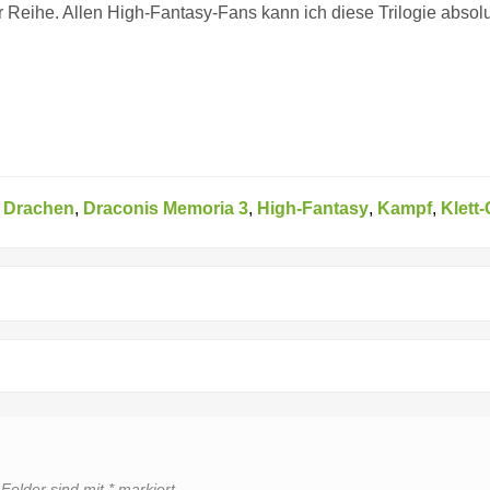
r Reihe. Allen High-Fantasy-Fans kann ich diese Trilogie absol
,
Drachen
,
Draconis Memoria 3
,
High-Fantasy
,
Kampf
,
Klett-
 Felder sind mit
*
markiert