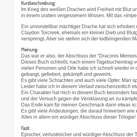
Kurzbeschreibung:
Im Krieg des weißen Drachen wird Freiheit mit Blut u
in einem uralten vergessenem Wissen. Mit das »Impe
Ein unvorstellbar mächtiger Drache hat sich erhoben
Claydon Torcreek, ehemals ein kleiner Dieb und Blut
versprengt. Aber sie stellen sich der todbringenden
Meinung:
Das war er also, der Abschluss der “Draconis Memoria
Dieses Buch schließt, nach einem Tagebucheintrag von
vielen Personen und Orte habe ich schnell wieder in d
gebangt, gefiebert, gekämpft und geweint.
Es gibt viele Schlachten und auch viele Opfer. Man s
Leider habe ich in diesem Verlauf zwischenzeitlich etw
Ein Charakter hat mich in diesem Buch besonders fa
und der Versuch gegen die Versklavung an zu kämpfen
Das Ende kam für meinen Geschmack dann etwas schn
Es gibt viele Andeutungen, die darauf hinweisen wie 
Alles in allem ein würdiger Abschluss dieser Trilogie!
Fazit:
Epischer, verlustreicher und würdiger Abschluss der T