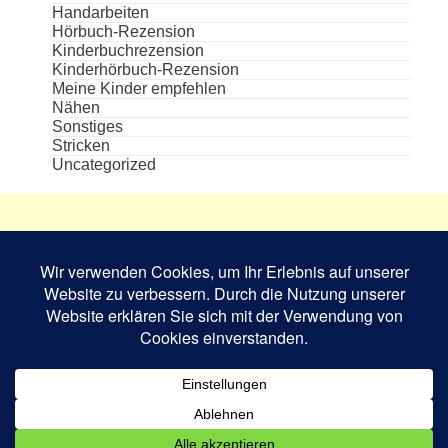
Handarbeiten
Hörbuch-Rezension
Kinderbuchrezension
Kinderhörbuch-Rezension
Meine Kinder empfehlen
Nähen
Sonstiges
Stricken
Uncategorized
Die aufgeführten Cover und Buchabbildungen
sind das Eigentum des jeweiligen Verlages bzw.
Schriftstellers und dienen nur zur
Veranschaulichung.
Book Rev Lite
powered by
WordPress