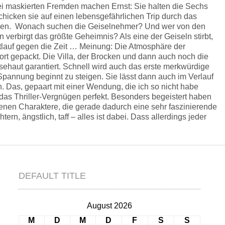
ei maskierten Fremden machen Ernst: Sie halten die Sechs
chicken sie auf einen lebensgefährlichen Trip durch das
cken. Wonach suchen die Geiselnehmer? Und wer von den
 verbirgt das größte Geheimnis? Als eine der Geiseln stirbt,
ettlauf gegen die Zeit … Meinung: Die Atmosphäre der
ort gepackt. Die Villa, der Brocken und dann auch noch die
ehaut garantiert. Schnell wird auch das erste merkwürdige
pannung beginnt zu steigen. Sie lässt dann auch im Verlauf
. Das, gepaart mit einer Wendung, die ich so nicht habe
as Thriller-Vergnügen perfekt. Besonders begeistert haben
denen Charaktere, die gerade dadurch eine sehr faszinierende
tern, ängstlich, taff – alles ist dabei. Dass allerdings jeder
DEFAULT TITLE
August 2026
M
D
M
D
F
S
S