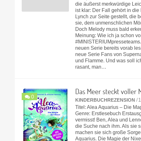
die äußerst merkwürdige Leich
ist klar: Der Fall gehört in d
Lynch zur Seite gestellt, di
sie, dem unmenschlichen Mörd
Doch Melody muss bald erken
Meinung: Wie ich ja schon vor
#MINISTERIUMpresseteams. I
neuen Serie bereits vorab le
neue Serie Fans von Superna
und Flamme. Und was soll ich
rasant, man…
Das Meer steckt voller 
0
KINDERBUCHREZENSION
/ 
Titel: Alea Aquarius – Die M
Genre: Erstlesebuch Erstaus
vermisst! Ben, Alea und Lenn
die Suche nach ihm. Als sie 
machen sie sich große Sorgen
Aquarius. Die Magie der Nix