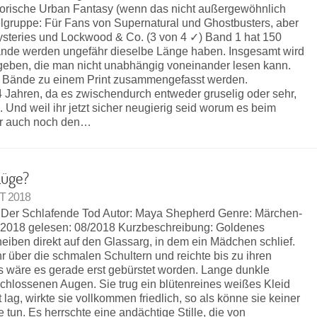
storische Urban Fantasy (wenn das nicht außergewöhnlich
ielgruppe: Für Fans von Supernatural und Ghostbusters, aber
ysteries und Lockwood & Co. (3 von 4 ✓) Band 1 hat 150
ände werden ungefähr dieselbe Länge haben. Insgesamt wird
e geben, die man nicht unabhängig voneinander lesen kann.
3 Bände zu einem Print zusammengefasst werden.
 Jahren, da es zwischendurch entweder gruselig oder sehr,
 Und weil ihr jetzt sicher neugierig seid worum es beim
ier auch noch den…
Lüge?
T 2018
– Der Schlafende Tod Autor: Maya Shepherd Genre: Märchen-
 2018 gelesen: 08/2018 Kurzbeschreibung: Goldenes
heiben direkt auf den Glassarg, in dem ein Mädchen schlief.
r über die schmalen Schultern und reichte bis zu ihren
als wäre es gerade erst gebürstet worden. Lange dunkle
hlossenen Augen. Sie trug ein blütenreines weißes Kleid
t lag, wirkte sie vollkommen friedlich, so als könne sie keiner
tun. Es herrschte eine andächtige Stille, die von