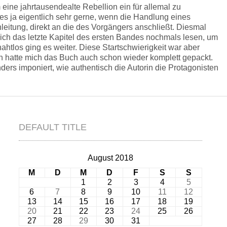
eine jahrtausendealte Rebellion ein für allemal zu
s ja eigentlich sehr gerne, wenn die Handlung eines
eitung, direkt an die des Vorgängers anschließt. Diesmal
lich das letzte Kapitel des ersten Bandes nochmals lesen, um
nahtlos ging es weiter. Diese Startschwierigkeit war aber
 hatte mich das Buch auch schon wieder komplett gepackt.
ers imponiert, wie authentisch die Autorin die Protagonisten
DEFAULT TITLE
August 2018
M
D
M
D
F
S
S
1
2
3
4
5
6
7
8
9
10
11
12
13
14
15
16
17
18
19
20
21
22
23
24
25
26
27
28
29
30
31