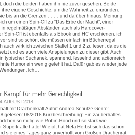
, doch die beiden haben ihn nie zuvor gesehen. Beide
n ihre eigene Geschichte, um die Wahrheit zu ergründen.
t sie bis an die Grenzen … … und darüber hinaus. Meinung:
ich um einen Spin-Off zu “Das Erbe der Macht”, einer
 in regelmäßigen Abständen auch als Hardcover-
 Spin-Off ist ebenfalls als Ebook und HC erschienen, ich
ver sind so schön, die müssen einfach im Bücherregal
 auch wirklich zwischen Staffel 1 und 2 zu lesen, da es die
setzt und es auch viele Anspielungen zu dieser gibt. Auch
ein typischer Suchanek, spannend, fesselnd und actionreich.
nte Humor ein wenig gefehlt hat. Dafür gab es wieder jede
 Wendungen. Ich…
r Kampf für mehr Gerechtigkeit
24. AUGUST 2018
rhaft mit Drachenkraft Autor: Andrea Schütze Genre:
8 gelesen: 08/2018 Kurzbeschreibung: Ein zauberhaftes
ädchen so mutig wie Robin-Hood und so stark wie
Superkräfte hätte! Wie oft hat Nela Herbst sich das schon
 wird sie eines Tages ganz unverhofft vom Großen Drachenrat