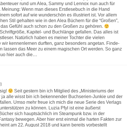
enteuer rund um Alea, Sammy und Lennox nun auch für
. Meinung: Wenn man dieses Erstlesebuch in die Hand
einem sofort auf wie wunderschön es illustriert ist. Vor allem
ichen Stil gehalten wie in den Alea Büchern für die “Großen”,
n das Gefühl auch schon zu den Großen zu gehören.
chriftgröße, Kapitel- und Buchlänge gefallen. Das alles ist
stleser. Natürlich haben es meiner Tochter die vielen
wir kennenlernen durften, ganz besonders angetan. Finde-
xen lassen das Meer zu einem magischen Ort werden. So ganz
Duo hier auch die…
8
sig!
Seit gestern bin ich Mitglied des „Ministeriums der
 ja alle wisst bin ich bekennender Buchserien-Junkie und der
rfallen. Umso mehr freue ich mich die neue Serie des Verlags
nterstützen zu können. Luzia Pfyl ist eine äußerst
Bücher sich hauptsächlich im Steampunk bzw. in der
Fantasy bewegen. Aber hier erst einmal die harten Fakten zur
heint am 22. August 2018 und kann bereits vorbestellt