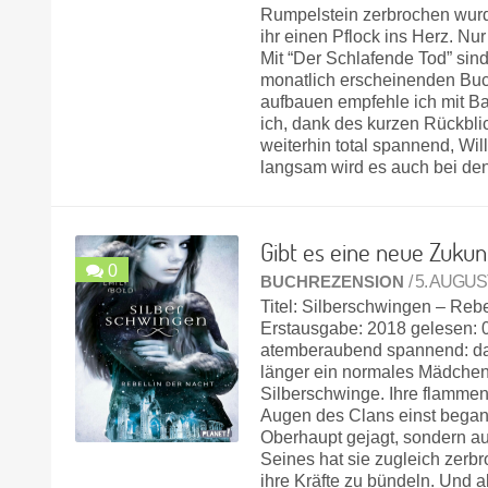
Rumpelstein zerbrochen wurde.
ihr einen Pflock ins Herz. Nur
Mit “Der Schlafende Tod” sin
monatlich erscheinenden Buc
aufbauen empfehle ich mit Ba
ich, dank des kurzen Rückblic
weiterhin total spannend, Wi
langsam wird es auch bei de
Gibt es eine neue Zukun
0
BUCHREZENSION
/ 5. AUGUS
Titel: Silberschwingen – Reb
Erstausgabe: 2018 gelesen: 
atemberaubend spannend: das 
länger ein normales Mädchen
Silberschwinge. Ihre flammen
Augen des Clans einst begang
Oberhaupt gejagt, sondern au
Seines hat sie zugleich zerb
ihre Kräfte zu bündeln. Und a