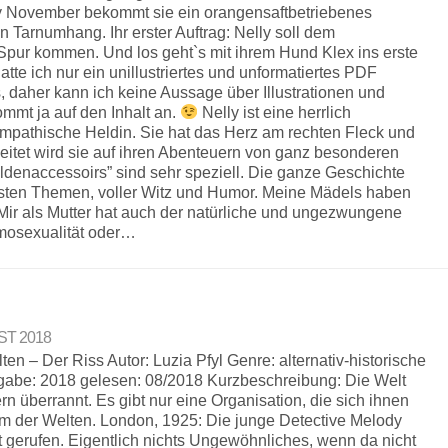
lly November bekommt sie ein orangensaftbetriebenes
Tarnumhang. Ihr erster Auftrag: Nelly soll dem
Spur kommen. Und los geht`s mit ihrem Hund Klex ins erste
tte ich nur ein unillustriertes und unformatiertes PDF
daher kann ich keine Aussage über Illustrationen und
ommt ja auf den Inhalt an.
Nelly ist eine herrlich
mpathische Heldin. Sie hat das Herz am rechten Fleck und
leitet wird sie auf ihren Abenteuern von ganz besonderen
eldenaccessoirs” sind sehr speziell. Die ganze Geschichte
 ernsten Themen, voller Witz und Humor. Meine Mädels haben
 Mir als Mutter hat auch der natürliche und ungezwungene
osexualität oder…
UST 2018
ten – Der Riss Autor: Luzia Pfyl Genre: alternativ-historische
gabe: 2018 gelesen: 08/2018 Kurzbeschreibung: Die Welt
n überrannt. Es gibt nur eine Organisation, die sich ihnen
ium der Welten. London, 1925: Die junge Detective Melody
 gerufen. Eigentlich nichts Ungewöhnliches, wenn da nicht