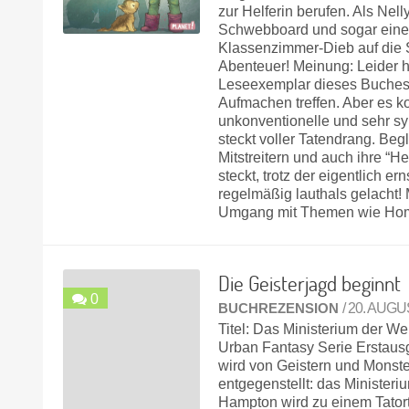
zur Helferin berufen. Als Ne
Schwebboard und sogar einen 
Klassenzimmer-Dieb auf die 
Abenteuer! Meinung: Leider ha
Leseexemplar dieses Buches, 
Aufmachen treffen. Aber es k
unkonventionelle und sehr sy
steckt voller Tatendrang. Beg
Mitstreitern und auch ihre “H
steckt, trotz der eigentlich
regelmäßig lauthals gelacht!
Umgang mit Themen wie Hom
Die Geisterjagd beginnt
0
BUCHREZENSION
/ 20. AUG
Titel: Das Ministerium der Wel
Urban Fantasy Serie Erstaus
wird von Geistern und Monster
entgegenstellt: das Minister
Hampton wird zu einem Tatort