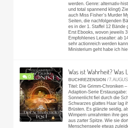
werden. Genre: alternativ-hi
und total spannend klingt) Z
auch Miss Fisher’s Murder M
Seiten, die nachfolgenden B
es in der 1. Staffel 12 Bänd
Erst Ebooks, wovon jeweils 
Empfohlenes Lesealter: ab 14
sehr actionreich werden kann.
Ministerium geht habe ich h
Was ist Wahrheit? Was 
0
BUCHREZENSION
/ 7. AUGUS
Titel: Die Grimm-Chroniken 
Adaption-Serie Erstausgabe:
Sonnenlicht fiel durch die Sc
Schwarzes glattes Haar lag ih
Brüsten. Es glänzte seidig, 
Wimpern umrahmten ihre gesc
aus zarter Spitze. Wie sie dor
Menschenseele etwas zuleide 