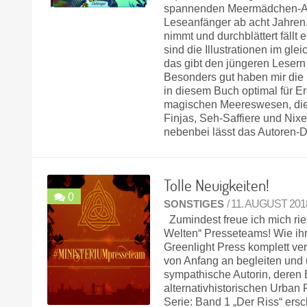
spannenden Meermädchen-Ab
Leseanfänger ab acht Jahren
nimmt und durchblättert fällt 
sind die Illustrationen im gle
das gibt den jüngeren Leser
Besonders gut haben mir die S
in diesem Buch optimal für Er
magischen Meereswesen, die 
Finjas, Seh-Saffiere und Ni
nebenbei lässt das Autoren-
Tolle Neuigkeiten!
0
SONSTIGES
/ 11. AUGUST 201
Zumindest freue ich mich rie
Welten“ Presseteams! Wie ihr
Greenlight Press komplett ve
von Anfang an begleiten und u
sympathische Autorin, deren 
alternativhistorischen Urban 
Serie: Band 1 „Der Riss“ ersc