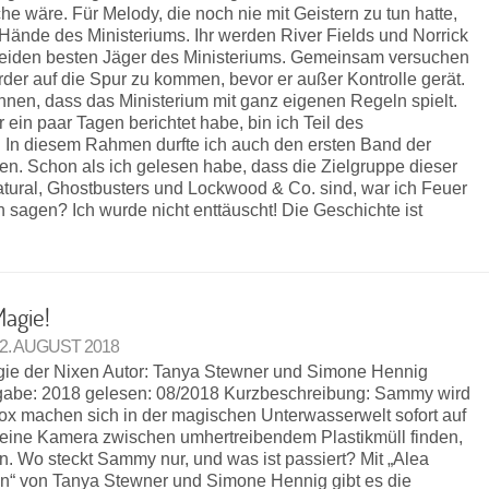
e wäre. Für Melody, die noch nie mit Geistern zu tun hatte,
ie Hände des Ministeriums. Ihr werden River Fields und Norrick
e beiden besten Jäger des Ministeriums. Gemeinsam versuchen
er auf die Spur zu kommen, bevor er außer Kontrolle gerät.
nen, dass das Ministerium mit ganz eigenen Regeln spielt.
 ein paar Tagen berichtet habe, bin ich Teil des
n diesem Rahmen durfte ich auch den ersten Band der
sen. Schon als ich gelesen habe, dass die Zielgruppe dieser
tural, Ghostbusters und Lockwood & Co. sind, war ich Feuer
 sagen? Ich wurde nicht enttäuscht! Die Geschichte ist
Magie!
12. AUGUST 2018
agie der Nixen Autor: Tanya Stewner und Simone Hennig
gabe: 2018 gelesen: 08/2018 Kurzbeschreibung: Sammy wird
ox machen sich in der magischen Unterwasserwelt sofort auf
seine Kamera zwischen umhertreibendem Plastikmüll finden,
. Wo steckt Sammy nur, und was ist passiert? Mit „Alea
en“ von Tanya Stewner und Simone Hennig gibt es die