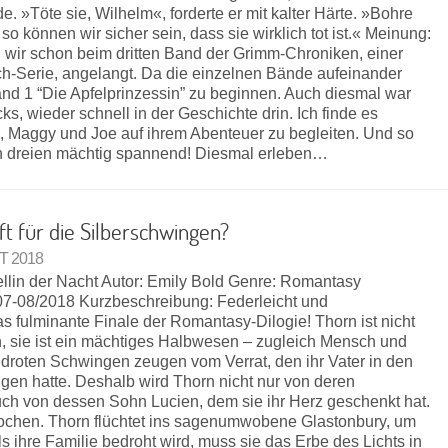
 »Töte sie, Wilhelm«, forderte er mit kalter Härte. »Bohre
 so können wir sicher sein, dass sie wirklich tot ist.« Meinung:
d wir schon beim dritten Band der Grimm-Chroniken, einer
h-Serie, angelangt. Da die einzelnen Bände aufeinander
nd 1 “Die Apfelprinzessin” zu beginnen. Auch diesmal war
ks, wieder schnell in der Geschichte drin. Ich finde es
ll, Maggy und Joe auf ihrem Abenteuer zu begleiten. Und so
n dreien mächtig spannend! Diesmal erleben…
ft für die Silberschwingen?
T 2018
ellin der Nacht Autor: Emily Bold Genre: Romantasy
07-08/2018 Kurzbeschreibung: Federleicht und
fulminante Finale der Romantasy-Dilogie! Thorn ist nicht
, sie ist ein mächtiges Halbwesen – zugleich Mensch und
droten Schwingen zeugen vom Verrat, den ihr Vater in den
en hatte. Deshalb wird Thorn nicht nur von deren
ch von dessen Sohn Lucien, dem sie ihr Herz geschenkt hat.
rochen. Thorn flüchtet ins sagenumwobene Glastonbury, um
ls ihre Familie bedroht wird, muss sie das Erbe des Lichts in