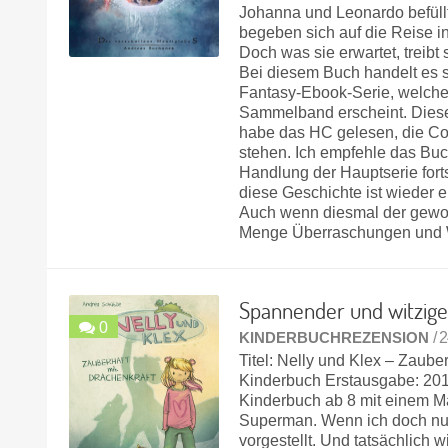
Johanna und Leonardo befüllt
begeben sich auf die Reise i
Doch was sie erwartet, treib
Bei diesem Buch handelt es s
Fantasy-Ebook-Serie, welche
Sammelband erscheint. Dieser
habe das HC gelesen, die Co
stehen. Ich empfehle das Buch
Handlung der Hauptserie fort
diese Geschichte ist wieder 
Auch wenn diesmal der gewoh
Menge Überraschungen und
Spannender und witzige
0
KINDERBUCHREZENSION
/ 
Titel: Nelly und Klex – Zaube
Kinderbuch Erstausgabe: 201
Kinderbuch ab 8 mit einem M
Superman. Wenn ich doch nur 
vorgestellt. Und tatsächlich