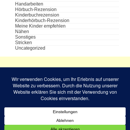
Handarbeiten
Hörbuch-Rezension
Kinderbuchrezension
Kinderhörbuch-Rezension
Meine Kinder empfehlen
Nähen
Sonstiges
Stricken
Uncategorized
Die aufgeführten Cover und Buchabbildungen
sind das Eigentum des jeweiligen Verlages bzw.
Schriftstellers und dienen nur zur
Veranschaulichung.
Book Rev Lite
powered by
WordPress