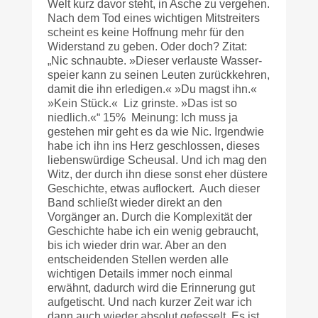
Welt kurz davor steht, in Asche zu vergehen.
Nach dem Tod eines wichtigen Mitstreiters
scheint es keine Hoffnung mehr für den
Widerstand zu geben. Oder doch? Zitat:
„Nic schnaubte. »Dieser verlauste Wasser­
speier kann zu seinen Leuten zurückkehren,
damit die ihn erledigen.« »Du magst ihn.«
»Kein Stück.« Liz grinste. »Das ist so
niedlich.«“ 15% Meinung: Ich muss ja
gestehen mir geht es da wie Nic. Irgendwie
habe ich ihn ins Herz geschlossen, dieses
liebenswürdige Scheusal. Und ich mag den
Witz, der durch ihn diese sonst eher düstere
Geschichte, etwas auflockert. Auch dieser
Band schließt wieder direkt an den
Vorgänger an. Durch die Komplexität der
Geschichte habe ich ein wenig gebraucht,
bis ich wieder drin war. Aber an den
entscheidenden Stellen werden alle
wichtigen Details immer noch einmal
erwähnt, dadurch wird die Erinnerung gut
aufgetischt. Und nach kurzer Zeit war ich
dann auch wieder absolut gefesselt. Es ist