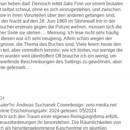
an lieben darf. Dennoch rettet Jake Finn vor einem brutalen
st selbst schwul, ohne es sich einzugestehen, und zwischen
 sie in ihren Vorurteilen über den anderen gefangen sind,
in der Nacht auf den 28. Juni 1969 im Stonewall Inn in der
esucher erstmals gegen die Polizei wehren, müssen sich die
er Seite sie stehen … Meinung: Ich lese nicht sehr häufig
 diesen war ich sehr neugierig. Allein schon wegen der
gnisse, die Thema des Buches sind. Viele feiern heute den
il, aber vermutlich kennen, wie ich bisher, nur wenige die
 wurden weit übertroffen! Oft brauche ich ein wenig, um
hweifende Beschreibungen des Settings zu gewöhnen, aber
eite gefesselt…
024
d Autor*in: Andreas Suchanek Coverdesign: zero-media.net
rime Erscheinungsjahr: 2024 gelesen: 05/2024
lich sich den Traum einer eigenen Reinigungsfirma erfüllt,
Herausforderungen ihr bevorstehen. Die Räumlichkeiten von
ich als heruntergekommene Kaschemme im skurrilen