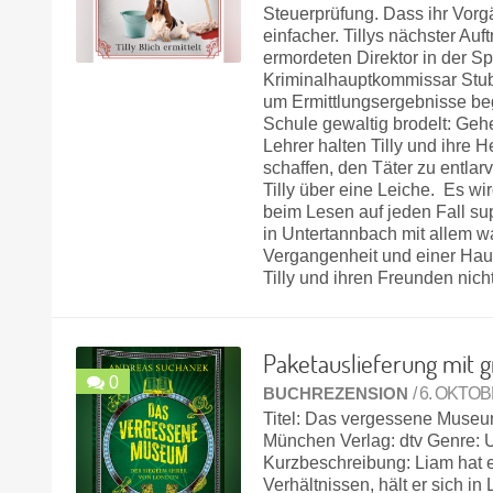
Steuerprüfung. Dass ihr Vorg
einfacher. Tillys nächster Au
ermordeten Direktor in der Sp
Kriminalhauptkommissar Stubs
um Ermittlungsergebnisse begi
Schule gewaltig brodelt: Gehe
Lehrer halten Tilly und ihre 
schaffen, den Täter zu entlar
Tilly über eine Leiche. Es wir
beim Lesen auf jeden Fall sup
in Untertannbach mit allem w
Vergangenheit und einer Hau
Tilly und ihren Freunden nic
Paketauslieferung mit 
0
BUCHREZENSION
/ 6. OKTO
Titel: Das vergessene Museu
München Verlag: dtv Genre: 
Kurzbeschreibung: Liam hat e
Verhältnissen, hält er sich i