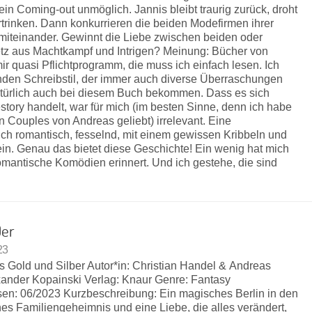
 ein Coming-out unmöglich. Jannis bleibt traurig zurück, droht
ertrinken. Dann konkurrieren die beiden Modefirmen ihrer
h miteinander. Gewinnt die Liebe zwischen beiden oder
Netz aus Machtkampf und Intrigen? Meinung: Bücher von
r quasi Pflichtprogramm, die muss ich einfach lesen. Ich
lnden Schreibstil, der immer auch diverse Überraschungen
 natürlich auch bei diesem Buch bekommen. Dass es sich
tory handelt, war für mich (im besten Sinne, denn ich habe
n Couples von Andreas geliebt) irrelevant. Eine
mich romantisch, fesselnd, mit einem gewissen Kribbeln und
ein. Genau das bietet diese Geschichte! Ein wenig hat mich
omantische Komödien erinnert. Und ich gestehe, die sind
0er
23
us Gold und Silber Autor*in: Christian Handel & Andreas
nder Kopainski Verlag: Knaur Genre: Fantasy
sen: 06/2023 Kurzbeschreibung: Ein magisches Berlin in den
hes Familiengeheimnis und eine Liebe, die alles verändert,