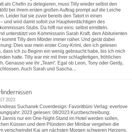
t als Chefin zu delegieren, muss Tilly wieder selbst den
ßt bei ihrem ersten großen Auftrag prompt auf die Leiche
. Leider hat sie zuvor bereits den Tatort in einen
 – und wird damit sofort zur Hauptverdächtigen des
mmissars Stubs. Da hilft nur eins: selbst ermitteln.
und unterstützt von Kommissarin Sarah Kraft, dem Abiturienten
 kommt Tilly dem Mörder immer näher. Und gerät dabei
inung: Dies war mein erster Cosy-Krimi, den ich gelesen
 dass ich zu Beginn ein wenig gebraucht habe, bis ich mich
den hatte. Tilly war mir mit ihrer schlagfertigen, fröhlichen
h. Genauso wie ihr „Team“. Egal ob Leon, Tony oder Gerdy,
geschlossen. Auch Sarah und Sascha…
Hindernissen
UST 2023
n: Andreas Suchanek Coverdesign: Favoritbüro Verlag: everlove
ungsjahr: 2023 gelesen: 08/2023 Kurzbeschreibung:
nd Jannis nur ein One-Night-Stand im Hotel werden sollen,
ichen Küssen und dem Plündern der Minibar vergehen die
em verschwindet Kai am nächsten Morgen schweren Herzens.