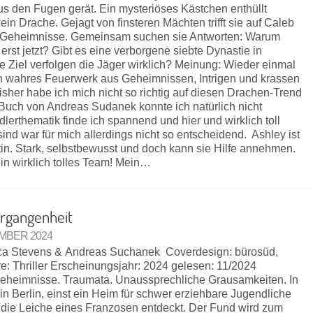
us den Fugen gerät. Ein mysteriöses Kästchen enthüllt
ein Drache. Gejagt von finsteren Mächten trifft sie auf Caleb
r Geheimnisse. Gemeinsam suchen sie Antworten: Warum
rst jetzt? Gibt es eine verborgene siebte Dynastie in
Ziel verfolgen die Jäger wirklich? Meinung: Wieder einmal
 wahres Feuerwerk aus Geheimnissen, Intrigen und krassen
sher habe ich mich nicht so richtig auf diesen Drachen-Trend
Buch von Andreas Sudanek konnte ich natürlich nicht
erthematik finde ich spannend und hier und wirklich toll
nd war für mich allerdings nicht so entscheidend. Ashley ist
stin. Stark, selbstbewusst und doch kann sie Hilfe annehmen.
in wirklich tolles Team! Mein…
rgangenheit
EMBER 2024
 Nica Stevens & Andreas Suchanek Coverdesign: bürosüd,
: Thriller Erscheinungsjahr: 2024 gelesen: 11/2024
eheimnisse. Traumata. Unaussprechliche Grausamkeiten. In
 Berlin, einst ein Heim für schwer erziehbare Jugendliche
 die Leiche eines Franzosen entdeckt. Der Fund wird zum