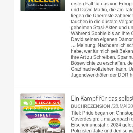
ersten Fall für das von Eur
und David Martin, die am Tat
liegen die Überreste zahlre
tauchen in die düstere Verga
geheimen Stasi-Akten und u
Während Sophie bis an ihre G
David seinen eigenen Dämone
… Meinung: Nachdem ich sch
habe, war für mich seit Beka
ihre Art zu Schreiben, Spann
Bösewichte zu erschaffen, 
Grad nachvollziehen kann. Un
Jugendwerkhöfen der DDR h
Ein Kampf für das selbs
0
BUCHREZENSION
/ 28. MAI 2
Titel: Pride began on Christo
Coverdesign: t. mutzenbach d
Erscheinungsjahr: 2024 gele
Polizisten Jake und den schw