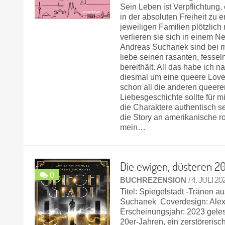
Sein Leben ist Verpflichtung,
in der absoluten Freiheit zu 
jeweiligen Familien plötzlic
verlieren sie sich in einem 
Andreas Suchanek sind bei mi
liebe seinen rasanten, fesse
bereithält. All das habe ich
diesmal um eine queere Loves
schon all die anderen queere
Liebesgeschichte sollte für 
die Charaktere authentisch s
die Story an amerikanische r
mein…
Die ewigen, düsteren 2
0
BUCHREZENSION
/ 4. JULI 20
Titel: Spiegelstadt -Tränen a
Suchanek Coverdesign: Alexa
Erscheinungsjahr: 2023 gele
20er-Jahren, ein zerstörerisc