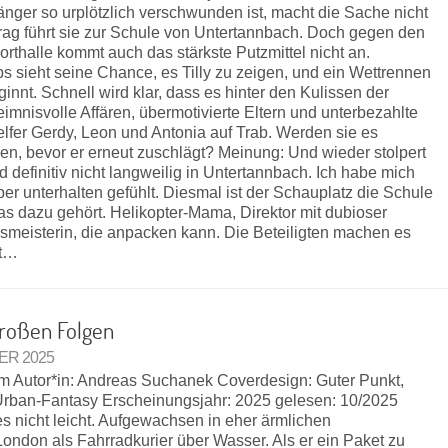
änger so urplötzlich verschwunden ist, macht die Sache nicht
ftrag führt sie zur Schule von Untertannbach. Doch gegen den
orthalle kommt auch das stärkste Putzmittel nicht an.
 sieht seine Chance, es Tilly zu zeigen, und ein Wettrennen
nnt. Schnell wird klar, dass es hinter den Kulissen der
imnisvolle Affären, übermotivierte Eltern und unterbezahlte
Helfer Gerdy, Leon und Antonia auf Trab. Werden sie es
ven, bevor er erneut zuschlägt? Meinung: Und wieder stolpert
d definitiv nicht langweilig in Untertannbach. Ich habe mich
er unterhalten gefühlt. Diesmal ist der Schauplatz die Schule
as dazu gehört. Helikopter-Mama, Direktor mit dubioser
smeisterin, die anpacken kann. Die Beteiligten machen es
ht…
großen Folgen
BER 2025
m Autor*in: Andreas Suchanek Coverdesign: Guter Punkt,
Urban-Fantasy Erscheinungsjahr: 2025 gelesen: 10/2025
s nicht leicht. Aufgewachsen in eher ärmlichen
n London als Fahrradkurier über Wasser. Als er ein Paket zu