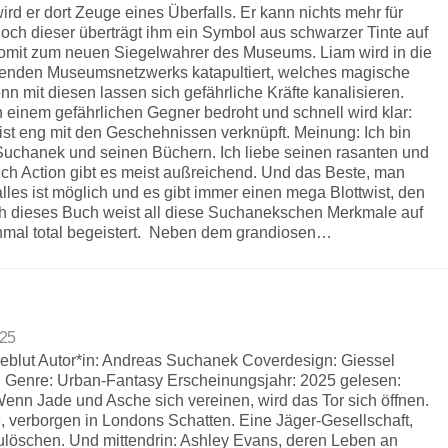
ird er dort Zeuge eines Überfalls. Er kann nichts mehr für
doch dieser überträgt ihm ein Symbol aus schwarzer Tinte auf
somit zum neuen Siegelwahrer des Museums. Liam wird in die
ierenden Museumsnetzwerks katapultiert, welches magische
enn mit diesen lassen sich gefährliche Kräfte kanalisieren.
einem gefährlichen Gegner bedroht und schnell wird klar:
st eng mit den Geschehnissen verknüpft. Meinung: Ich bin
Suchanek und seinen Büchern. Ich liebe seinen rasanten und
uch Action gibt es meist außreichend. Und das Beste, man
lles ist möglich und es gibt immer einen mega Blottwist, den
h dieses Buch weist all diese Suchanekschen Merkmale auf
inmal total begeistert. Neben dem grandiosen…
025
adeblut Autor*in: Andreas Suchanek Coverdesign: Giessel
Genre: Urban-Fantasy Erscheinungsjahr: 2025 gelesen:
nn Jade und Asche sich vereinen, wird das Tor sich öffnen.
, verborgen in Londons Schatten. Eine Jäger-Gesellschaft,
szulöschen. Und mittendrin: Ashley Evans, deren Leben an