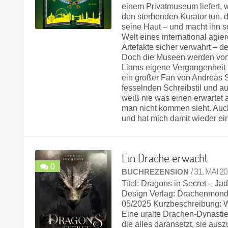
einem Privatmuseum liefert, w
den sterbenden Kurator tun, 
seine Haut – und macht ihn 
Welt eines international ag
Artefakte sicher verwahrt – d
Doch die Museen werden von 
Liams eigene Vergangenheit i
ein großer Fan von Andreas 
fesselnden Schreibstil und a
weiß nie was einen erwartet a
man nicht kommen sieht. Auc
und hat mich damit wieder e
Ein Drache erwacht
0
BUCHREZENSION
/ 31. MAI 2
Titel: Dragons in Secret – J
Design Verlag: Drachenmond 
05/2025 Kurzbeschreibung: We
Eine uralte Drachen-Dynastie
die alles daransetzt, sie au