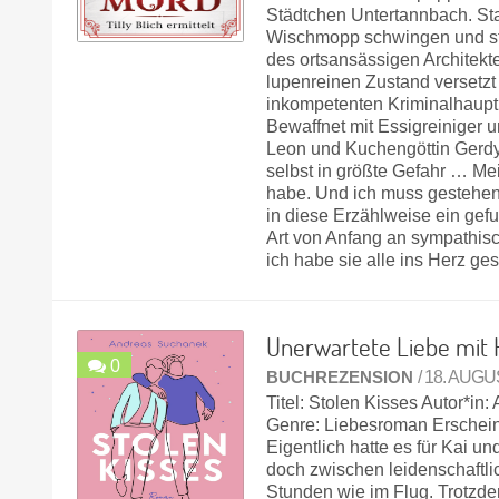
Städtchen Untertannbach. Stat
Wischmopp schwingen und stö
des ortsansässigen Architekten
lupenreinen Zustand versetzt
inkompetenten Kriminalhauptko
Bewaffnet mit Essigreiniger 
Leon und Kuchengöttin Gerdy
selbst in größte Gefahr … Me
habe. Und ich muss gestehen,
in diese Erzählweise ein gefun
Art von Anfang an sympathisc
ich habe sie alle ins Herz 
Unerwartete Liebe mit 
0
BUCHREZENSION
/ 18. AUG
Titel: Stolen Kisses Autor*i
Genre: Liebesroman Erschein
Eigentlich hatte es für Kai u
doch zwischen leidenschaftl
Stunden wie im Flug. Trotzd