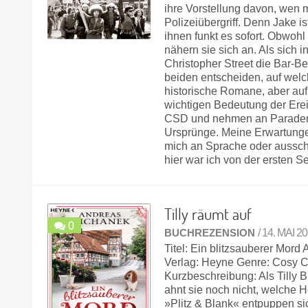
ihre Vorstellung davon, wen m
Polizeiübergriff. Denn Jake i
ihnen funkt es sofort. Obwohl
nähern sie sich an. Als sich 
Christopher Street die Bar-B
beiden entscheiden, auf welch
historische Romane, aber auf
wichtigen Bedeutung der Erei
CSD und nehmen an Paraden te
Ursprünge. Meine Erwartungen
mich an Sprache oder aussc
hier war ich von der ersten S
Tilly räumt auf
0
BUCHREZENSION
/ 14. MAI 2
Titel: Ein blitzsauberer Mor
Verlag: Heyne Genre: Cosy C
Kurzbeschreibung: Als Tilly B
ahnt sie noch nicht, welche 
»Plitz & Blank« entpuppen s