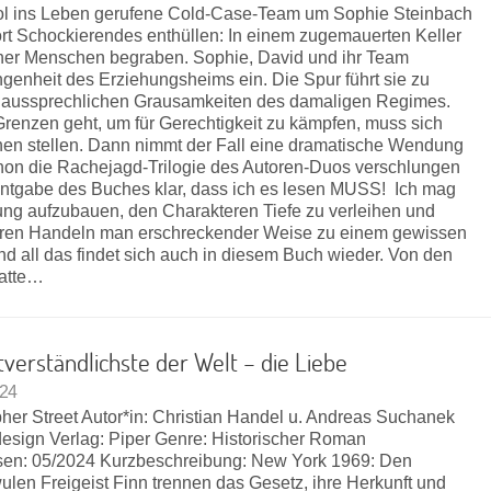
opol ins Leben gerufene Cold-Case-Team um Sophie Steinbach
ort Schockierendes enthüllen: In einem zugemauerten Keller
icher Menschen begraben. Sophie, David und ihr Team
ngenheit des Erziehungsheims ein. Die Spur führt sie zu
naussprechlichen Grausamkeiten des damaligen Regimes.
renzen geht, um für Gerechtigkeit zu kämpfen, muss sich
n stellen. Dann nimmt der Fall eine dramatische Wendung
on die Rachejagd-Trilogie des Autoren-Duos verschlungen
nntgabe des Buches klar, dass ich es lesen MUSS! Ich mag
ung aufzubauen, den Charakteren Tiefe zu verleihen und
deren Handeln man erschreckender Weise zu einem gewissen
d all das findet sich auch in diesem Buch wieder. Von den
atte…
tverständlichste der Welt – die Liebe
024
pher Street Autor*in: Christian Handel u. Andreas Suchanek
esign Verlag: Piper Genre: Historischer Roman
sen: 05/2024 Kurzbeschreibung: New York 1969: Den
ulen Freigeist Finn trennen das Gesetz, ihre Herkunft und