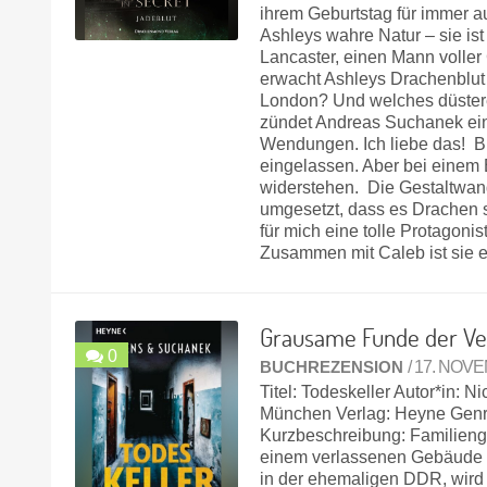
ihrem Geburtstag für immer a
Ashleys wahre Natur – sie ist 
Lancaster, einen Mann volle
erwacht Ashleys Drachenblut e
London? Und welches düstere 
zündet Andreas Suchanek ein
Wendungen. Ich liebe das! Bi
eingelassen. Aber bei einem 
widerstehen. Die Gestaltwandl
umgesetzt, dass es Drachen si
für mich eine tolle Protagoni
Zusammen mit Caleb ist sie e
Grausame Funde der Ve
0
BUCHREZENSION
/ 17. NOV
Titel: Todeskeller Autor*in:
München Verlag: Heyne Genre
Kurzbeschreibung: Familieng
einem verlassenen Gebäude in
in der ehemaligen DDR, wird