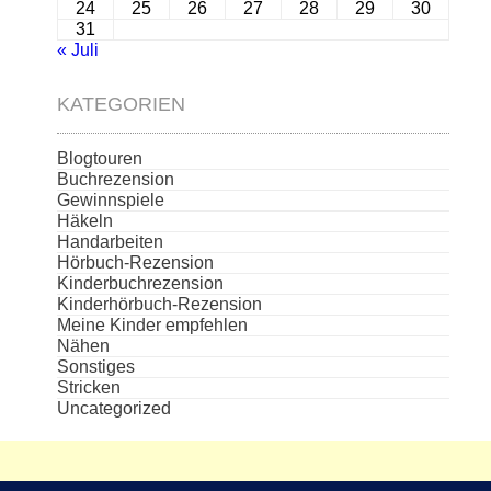
24
25
26
27
28
29
30
31
« Juli
KATEGORIEN
Blogtouren
Buchrezension
Gewinnspiele
Häkeln
Handarbeiten
Hörbuch-Rezension
Kinderbuchrezension
Kinderhörbuch-Rezension
Meine Kinder empfehlen
Nähen
Sonstiges
Stricken
Uncategorized
Die aufgeführten Cover und Buchabbildungen