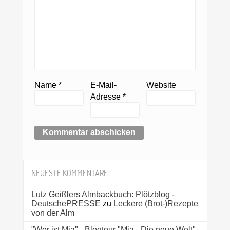
Name
*
E-Mail-
Website
Adresse
*
NEUESTE KOMMENTARE
Lutz Geißlers Almbackbuch: Plötzblog -
DeutschePRESSE
zu
Leckere (Brot-)Rezepte
von der Alm
"Wer ist Mia" - Blogtour "Mia - Die neue Welt"