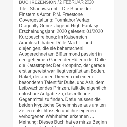
BUCHREZENSION
/ 2. FEBRUAR 2020
Titel: Shadowscent – Die Blume der
Finsternis Autor: P.M. Freestone
Covergestaltung: Formlabor Verlag:
Dragonfly Genre: Jugend-High-Fantasy
Erscheinungsjahr: 2020 gelesen: 01/2020
Kurzbeschreibung: Im Kaiserreich
Aramtesch haben Düfte Macht – und
diejenigen, die sie beherrschen!
Ausgerechnet am Blütenmond passiert in
den geheimen Gärten der Hüterin der Düfte
die Katastrophe: Der Kronprinz, der gerade
erst angereist war, liegt vergiftet am Boden.
Rakel, der armen Dienerin mit einem
besonderen Talent für Düfte, und Ash, dem
Leibwächter des Prinzen, fällt die eigentlich
unlösbare Aufgabe zu, das rettende
Gegenmittel zu finden. Dafür müssen die
beiden kryptische Geheimnisse aus uralten
Zeiten entschlüsseln und ihre eigenen
verborgenen Wahrheiten erkennen …
Meinung: Dieses Buch hat es mir zu Beginn