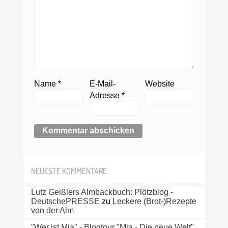
Name
*
E-Mail-
Website
Adresse
*
NEUESTE KOMMENTARE
Lutz Geißlers Almbackbuch: Plötzblog -
DeutschePRESSE
zu
Leckere (Brot-)Rezepte
von der Alm
"Wer ist Mia" - Blogtour "Mia - Die neue Welt"