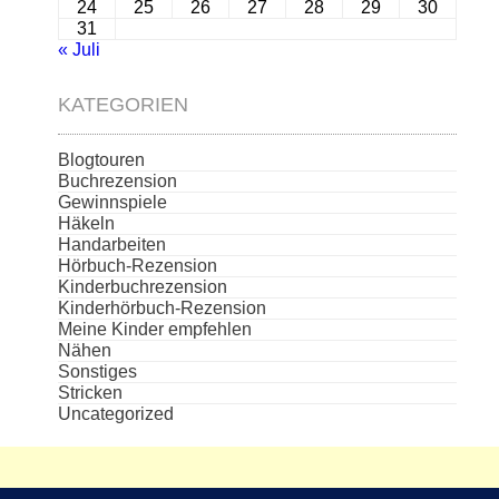
24
25
26
27
28
29
30
31
« Juli
KATEGORIEN
Blogtouren
Buchrezension
Gewinnspiele
Häkeln
Handarbeiten
Hörbuch-Rezension
Kinderbuchrezension
Kinderhörbuch-Rezension
Meine Kinder empfehlen
Nähen
Sonstiges
Stricken
Uncategorized
Die aufgeführten Cover und Buchabbildungen