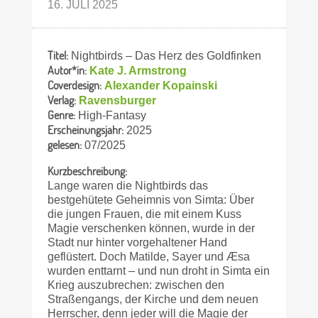
16. JULI 2025
Titel:
Nightbirds – Das Herz des Goldfinken
Autor*in:
Kate J. Armstrong
Coverdesign:
Alexander Kopainski
Verlag:
Ravensburger
Genre:
High-Fantas­y
Erscheinungsjahr:
2025
gelesen:
07/2025
Kurzbeschreibung:
Lange waren die Nightbirds das
bestgehütete Geheimnis von Simta: Über
die jungen Frauen, die mit einem Kuss
Magie verschenken können, wurde in der
Stadt nur hinter vorgehaltener Hand
geflüstert. Doch Matilde, Sayer und Æsa
wurden enttarnt – und nun droht in Simta ein
Krieg auszubrechen: zwischen den
Straßengangs, der Kirche und dem neuen
Herrscher, denn jeder will die Magie der